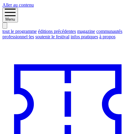
Aller au contenu
Menu
tout le programme
éditions précédentes
magazine
communautés
professionnel·les
soutenir le festival
infos pratiques
à propos