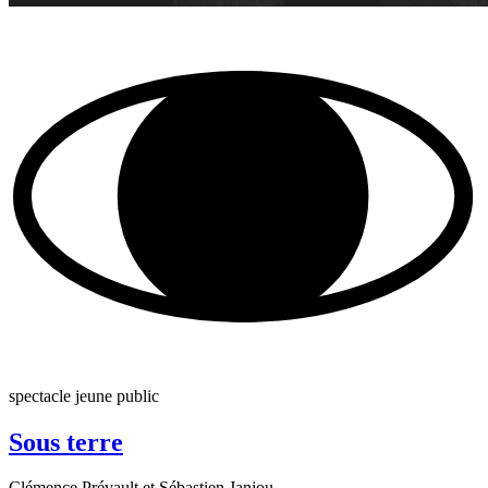
spectacle jeune public
Sous terre
Clémence Prévault et Sébastien Janjou