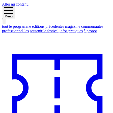
Aller au contenu
Menu
tout le programme
éditions précédentes
magazine
communautés
professionnel·les
soutenir le festival
infos pratiques
à propos