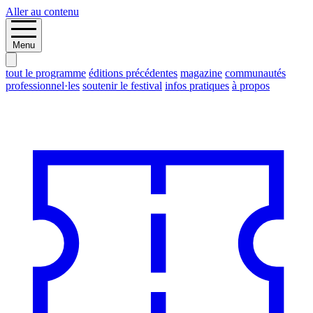
Aller au contenu
Menu
tout le programme
éditions précédentes
magazine
communautés
professionnel·les
soutenir le festival
infos pratiques
à propos