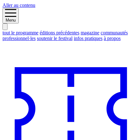
Aller au contenu
Menu
tout le programme
éditions précédentes
magazine
communautés
professionnel·les
soutenir le festival
infos pratiques
à propos