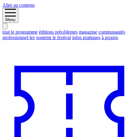
Aller au contenu
Menu
tout le programme
éditions précédentes
magazine
communautés
professionnel·les
soutenir le festival
infos pratiques
à propos