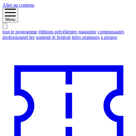
Aller au contenu
Menu
tout le programme
éditions précédentes
magazine
communautés
professionnel·les
soutenir le festival
infos pratiques
à propos