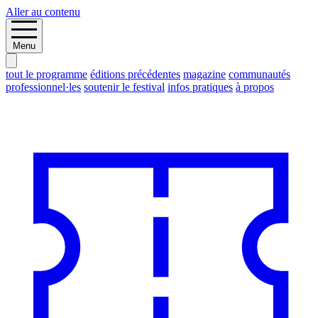
Aller au contenu
Menu
tout le programme
éditions précédentes
magazine
communautés
professionnel·les
soutenir le festival
infos pratiques
à propos