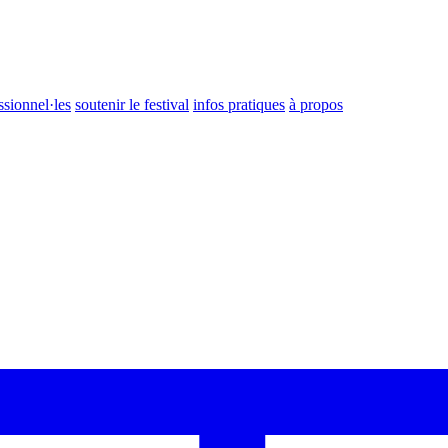
ssionnel·les
soutenir le festival
infos pratiques
à propos