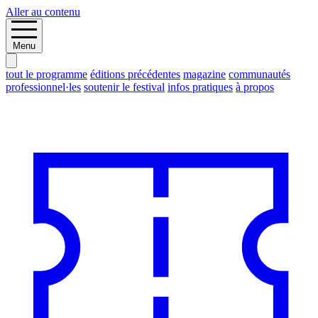
Aller au contenu
Menu
tout le programme
éditions précédentes
magazine
communautés
professionnel·les
soutenir le festival
infos pratiques
à propos