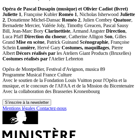
Opéra de Pascal Dusapin (musique) et Olivier Cadiot (livret)
Juliette 1
, Françoise Kubler
Roméo 1
, Nicholas Isherwood
Juliette
2
, Donatienne Michel-Dansac
Roméo 2
, Julien Combey
Quatuor
,
Bernadette Mercier, Valérie Joly, Timothy Greacen, Pascal Sausy
Bill, Jean-Marc Bory
Clarinettiste
, Armand Angster
Direction
,
Luca Pfaff
Direction du choeur
, Catherine Alligon
Son
, Gilles
Grand
Mise en scène
, Patrick Guinand
Scénographie
, Françoise
Schein
Lumière
, Hervé Gary
Costumes, maquillages
, Pierre
Albert
Décors réalisés par
les Ateliers Giant Products (Bruxelles)
Costumes réalisés par
l'Atelier Lebreton
Opéra de Montpellier, Festival d'Avignon, musica 89
Programme Musical France Culture
Avec le soutien de la Fondation Louis Vuitton pour l'Opéra et la
musique, et le concours de l'AFAA et de la Mission du Bicentenaire
Avec la collaboration des Brasseries Kronenbourg
S’inscrire à la newsletter
Mentions légales
Contactez-nous