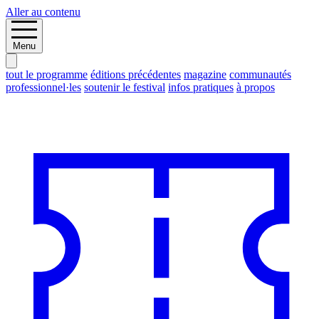
Aller au contenu
Menu
tout le programme
éditions précédentes
magazine
communautés
professionnel·les
soutenir le festival
infos pratiques
à propos