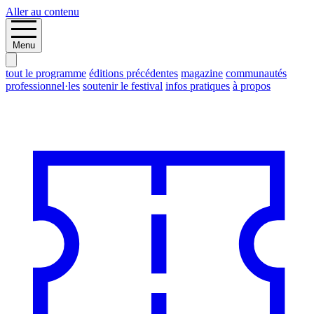
Aller au contenu
Menu
tout le programme
éditions précédentes
magazine
communautés
professionnel·les
soutenir le festival
infos pratiques
à propos