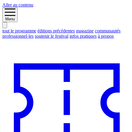
Aller au contenu
Menu
tout le programme
éditions précédentes
magazine
communautés
professionnel·les
soutenir le festival
infos pratiques
à propos