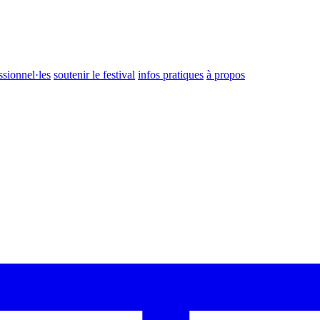
ssionnel·les
soutenir le festival
infos pratiques
à propos