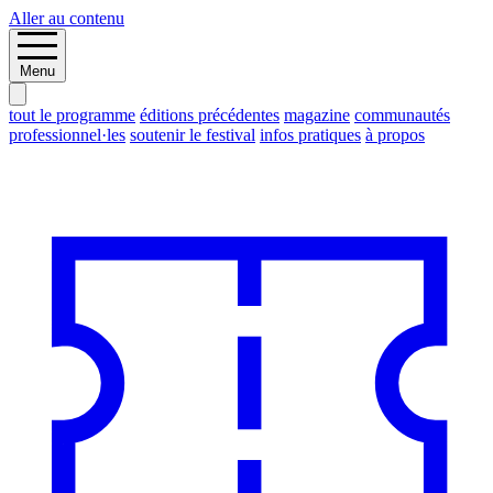
Aller au contenu
Menu
tout le programme
éditions précédentes
magazine
communautés
professionnel·les
soutenir le festival
infos pratiques
à propos