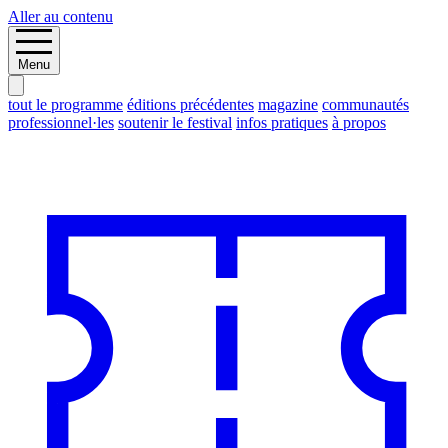
Aller au contenu
Menu
tout le programme
éditions précédentes
magazine
communautés
professionnel·les
soutenir le festival
infos pratiques
à propos