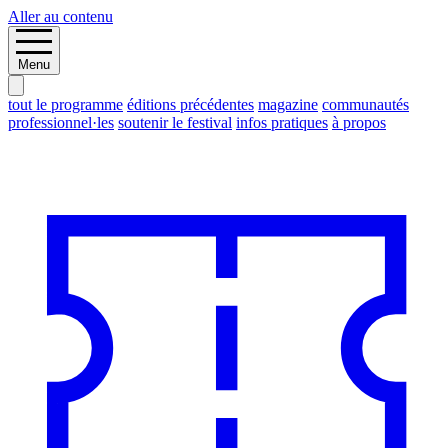
Aller au contenu
Menu
tout le programme
éditions précédentes
magazine
communautés
professionnel·les
soutenir le festival
infos pratiques
à propos