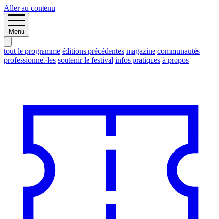
Aller au contenu
Menu
tout le programme
éditions précédentes
magazine
communautés
professionnel·les
soutenir le festival
infos pratiques
à propos