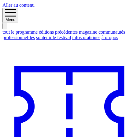
Aller au contenu
Menu
tout le programme
éditions précédentes
magazine
communautés
professionnel·les
soutenir le festival
infos pratiques
à propos