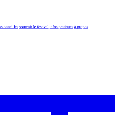
ssionnel·les
soutenir le festival
infos pratiques
à propos