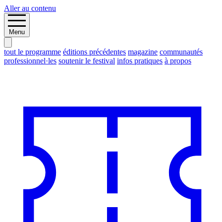
Aller au contenu
Menu
tout le programme
éditions précédentes
magazine
communautés
professionnel·les
soutenir le festival
infos pratiques
à propos