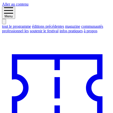
Aller au contenu
Menu
tout le programme
éditions précédentes
magazine
communautés
professionnel·les
soutenir le festival
infos pratiques
à propos