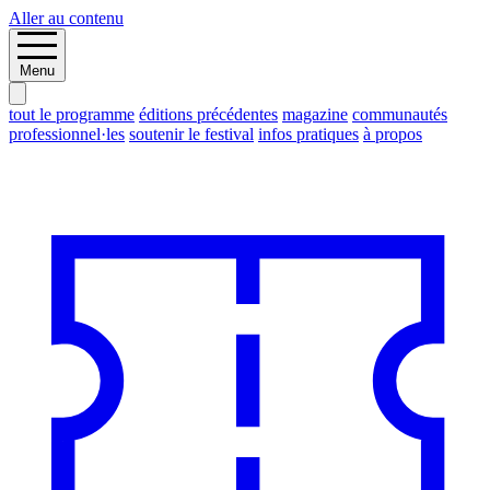
Aller au contenu
Menu
tout le programme
éditions précédentes
magazine
communautés
professionnel·les
soutenir le festival
infos pratiques
à propos