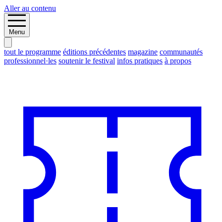
Aller au contenu
Menu
tout le programme
éditions précédentes
magazine
communautés
professionnel·les
soutenir le festival
infos pratiques
à propos