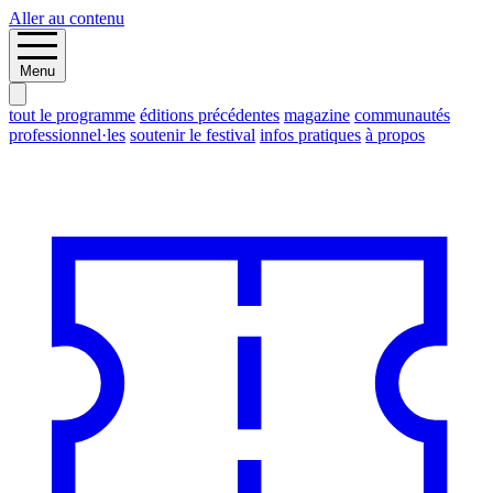
Aller au contenu
Menu
tout le programme
éditions précédentes
magazine
communautés
professionnel·les
soutenir le festival
infos pratiques
à propos