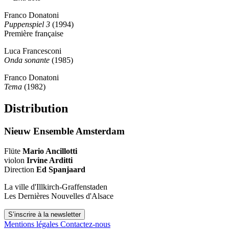
Franco Donatoni
Puppenspiel 3
(1994)
Première française
Luca Francesconi
Onda sonante
(1985)
Franco Donatoni
Tema
(1982)
Distribution
Nieuw Ensemble Amsterdam
Flüte
Mario Ancillotti
violon
Irvine Arditti
Direction
Ed Spanjaard
La ville d'Illkirch-Graffenstaden
Les Dernières Nouvelles d'Alsace
S’inscrire à la newsletter
Mentions légales
Contactez-nous