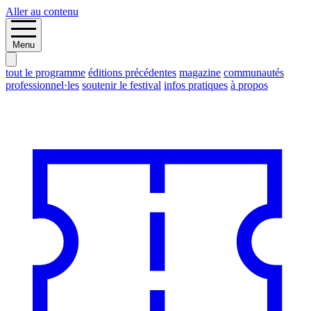
Aller au contenu
Menu
tout le programme
éditions précédentes
magazine
communautés
professionnel·les
soutenir le festival
infos pratiques
à propos