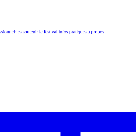
ssionnel·les
soutenir le festival
infos pratiques
à propos