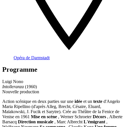
Opéra de Darmstadt
Programme
Luigi Nono
Intolleranza
(1960)
Nouvelle production
Action scénique en deux parties sur une
idée
et un
texte
d'Angelo
Maria Ripellino (d'après Alleg, Brecht, Césaire, Eluard,
Maïakowski, J. Fucik et Sarytre). Crée au Théâtre de la Fenice de
Venise en 1961
Mise en scène
, Werner Schroeter
Décors
, Alberte
Barsacq
Direction musicale
, Marc Albrecht
L'émigrant
,
Wolfgang Neumann
Sa compagne
, Claudia Kunz
Une femme
,