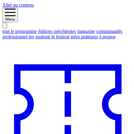
Aller au contenu
Menu
tout le programme
éditions précédentes
magazine
communautés
professionnel·les
soutenir le festival
infos pratiques
à propos