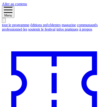
Aller au contenu
Menu
tout le programme
éditions précédentes
magazine
communautés
professionnel·les
soutenir le festival
infos pratiques
à propos