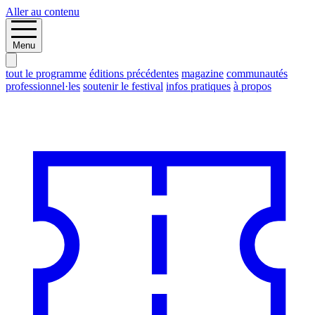
Aller au contenu
Menu
tout le programme
éditions précédentes
magazine
communautés
professionnel·les
soutenir le festival
infos pratiques
à propos