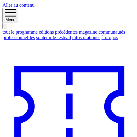
Aller au contenu
Menu
tout le programme
éditions précédentes
magazine
communautés
professionnel·les
soutenir le festival
infos pratiques
à propos