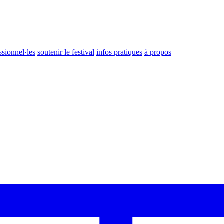
ssionnel·les
soutenir le festival
infos pratiques
à propos