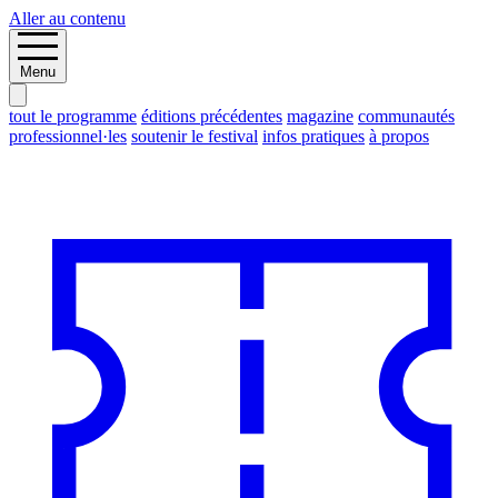
Aller au contenu
Menu
tout le programme
éditions précédentes
magazine
communautés
professionnel·les
soutenir le festival
infos pratiques
à propos