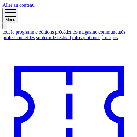
Aller au contenu
Menu
tout le programme
éditions précédentes
magazine
communautés
professionnel·les
soutenir le festival
infos pratiques
à propos