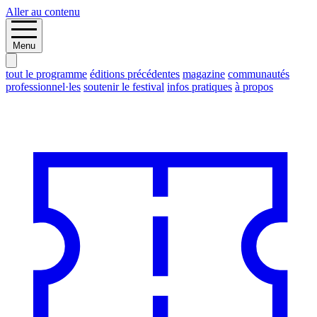
Aller au contenu
Menu
tout le programme
éditions précédentes
magazine
communautés
professionnel·les
soutenir le festival
infos pratiques
à propos