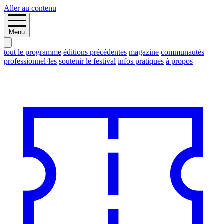
Aller au contenu
Menu
tout le programme
éditions précédentes
magazine
communautés
professionnel·les
soutenir le festival
infos pratiques
à propos