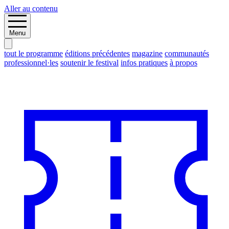
Aller au contenu
Menu
tout le programme
éditions précédentes
magazine
communautés
professionnel·les
soutenir le festival
infos pratiques
à propos