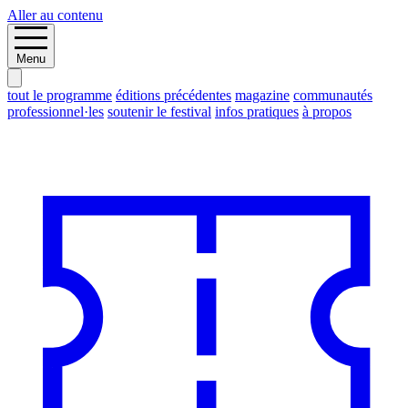
Aller au contenu
Menu
tout le programme
éditions précédentes
magazine
communautés
professionnel·les
soutenir le festival
infos pratiques
à propos