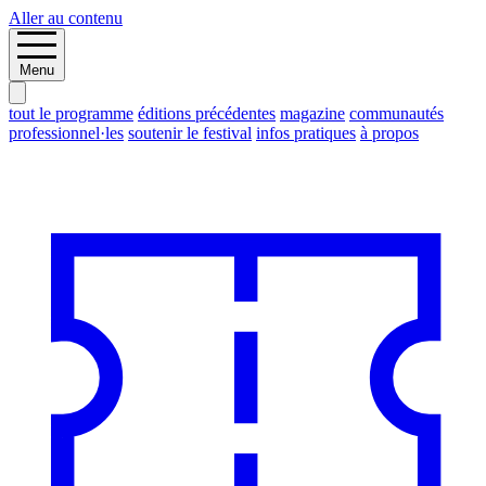
Aller au contenu
Menu
tout le programme
éditions précédentes
magazine
communautés
professionnel·les
soutenir le festival
infos pratiques
à propos