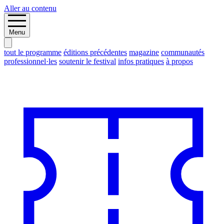
Aller au contenu
Menu
tout le programme
éditions précédentes
magazine
communautés
professionnel·les
soutenir le festival
infos pratiques
à propos