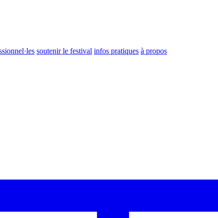
ssionnel·les
soutenir le festival
infos pratiques
à propos