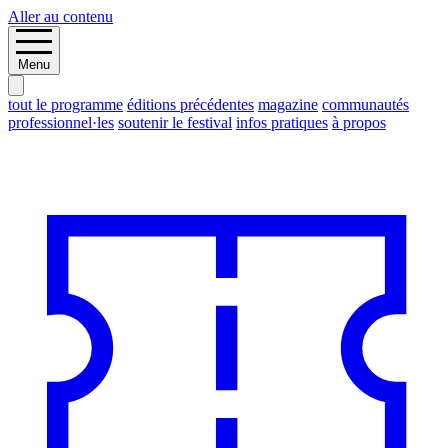
Aller au contenu
Menu
tout le programme
éditions précédentes
magazine
communautés
professionnel·les
soutenir le festival
infos pratiques
à propos