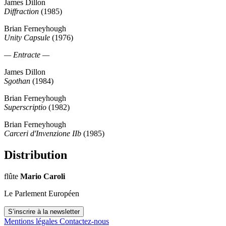
James Dillon
Diffraction
(1985)
Brian Ferneyhough
Unity Capsule
(1976)
— Entracte —
James Dillon
Sgothan
(1984)
Brian Ferneyhough
Superscriptio
(1982)
Brian Ferneyhough
Carceri d'Invenzione IIb
(1985)
Distribution
flûte
Mario Caroli
Le Parlement Européen
S’inscrire à la newsletter
Mentions légales
Contactez-nous