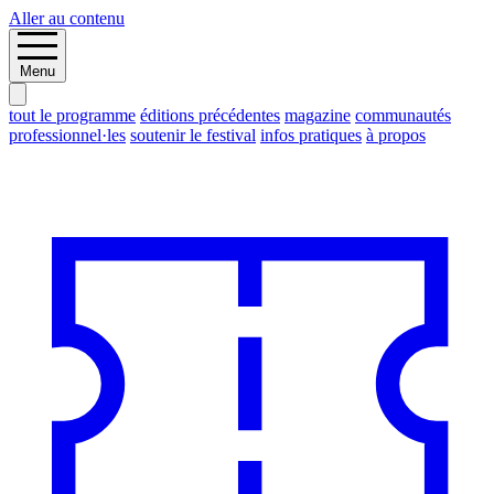
Aller au contenu
Menu
tout le programme
éditions précédentes
magazine
communautés
professionnel·les
soutenir le festival
infos pratiques
à propos