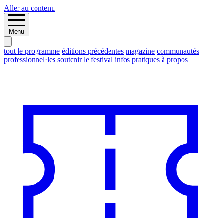
Aller au contenu
Menu
tout le programme
éditions précédentes
magazine
communautés
professionnel·les
soutenir le festival
infos pratiques
à propos