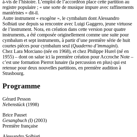
à-vis de l’histoire. L’emploi de l’accordéon place cette partition au
registre populaire ; « une sorte de musique impure avec raffinements
maniéristes » dit-il.
Autre instrument « exogène », le cymbalum dont Alessandro
Solbiati use depuis sa rencontre avec Luigi Gaggero, jeune virtuose
de l’instrument. Nora, en création dans cette version pour quatre
instruments, a été composée originellement comme une suite pour
cymbalum et sept instruments, à partir d’une première série de huit
courtes pièces pour cymbalum seul (
Quaderno d’immagini
).
Chez Lara Morciano (née en 1968), et chez Philippe Hurel (né en
1955) – dont on salue ici la première création pour Accroche Note –
c’est une formation Pierrot lunaire (la percussion en plus) qui est
retenue pour deux nouvelles partitions, en première audition à
Strasbourg.
Programme
Gérard Pesson
Nebenstück
(1998)
Brice Pauset
Gesangbuch (I)
(2003)
Première française
Alessandro Solbiati