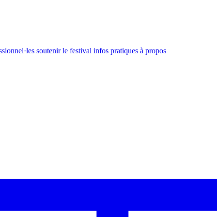
ssionnel·les
soutenir le festival
infos pratiques
à propos