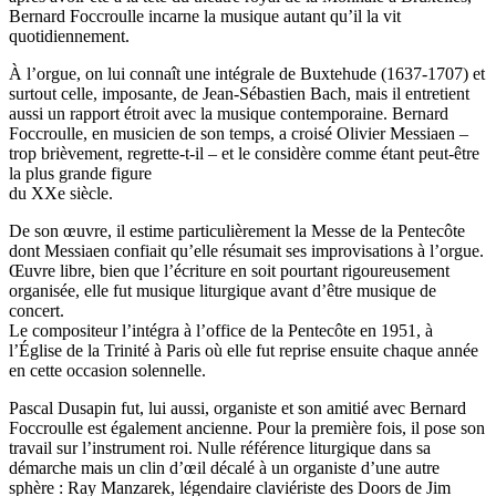
Bernard Foccroulle incarne la musique autant qu’il la vit
quotidiennement.
À l’orgue, on lui connaît une intégrale de Buxtehude (1637-1707) et
surtout celle, imposante, de Jean-Sébastien Bach, mais il entretient
aussi un rapport étroit avec la musique contemporaine. Bernard
Foccroulle, en musicien de son temps, a croisé Olivier Messiaen –
trop brièvement, regrette-t-il – et le considère comme étant peut-être
la plus grande figure
du XXe siècle.
De son œuvre, il estime particulièrement la Messe de la Pentecôte
dont Messiaen confiait qu’elle résumait ses improvisations à l’orgue.
Œuvre libre, bien que l’écriture en soit pourtant rigoureusement
organisée, elle fut musique liturgique avant d’être musique de
concert.
Le compositeur l’intégra à l’office de la Pentecôte en 1951, à
l’Église de la Trinité à Paris où elle fut reprise ensuite chaque année
en cette occasion solennelle.
Pascal Dusapin fut, lui aussi, organiste et son amitié avec Bernard
Foccroulle est également ancienne. Pour la première fois, il pose son
travail sur l’instrument roi. Nulle référence liturgique dans sa
démarche mais un clin d’œil décalé à un organiste d’une autre
sphère : Ray Manzarek, légendaire claviériste des Doors de Jim