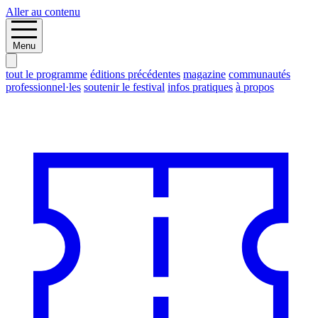
Aller au contenu
Menu
tout le programme
éditions précédentes
magazine
communautés
professionnel·les
soutenir le festival
infos pratiques
à propos