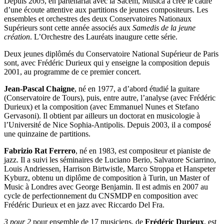
Depuis 2005, en partenariat avec la Sacem, Musica a créé le cadre
d’une écoute attentive aux partitions de jeunes compositeurs. Les
ensembles et orchestres des deux Conservatoires Nationaux
Supérieurs sont cette année associés aux
Samedis de la jeune
création
. L’Orchestre des Lauréats inaugure cette série.
Deux jeunes diplômés du Conservatoire National Supérieur de Paris
sont, avec Frédéric Durieux qui y enseigne la composition depuis
2001, au programme de ce premier concert.
Jean-Pascal Chaigne
, né en 1977, a d’abord étudié la guitare
(Conservatoire de Tours), puis, entre autre, l’analyse (avec Frédéric
Durieux) et la composition (avec Emmanuel Nunes et Stefano
Gervasoni). Il obtient par ailleurs un doctorat en musicologie à
l’Université de Nice Sophia-Antipolis. Depuis 2003, il a composé
une quinzaine de partitions.
Fabrizio Rat Ferrero
, né en 1983, est compositeur et pianiste de
jazz. Il a suivi les séminaires de Luciano Berio, Salvatore Sciarrino,
Louis Andriessen, Harrison Birtwistle, Marco Stroppa et Hanspeter
Kyburz, obtenu un diplôme de composition à Turin, un Master of
Music à Londres avec George Benjamin. Il est admis en 2007 au
cycle de perfectionnement du CNSMDP en composition avec
Frédéric Durieux et en jazz avec Riccardo Del Fra.
3 pour 2
pour ensemble de 17 musiciens, de
Frédéric Durieux
, est