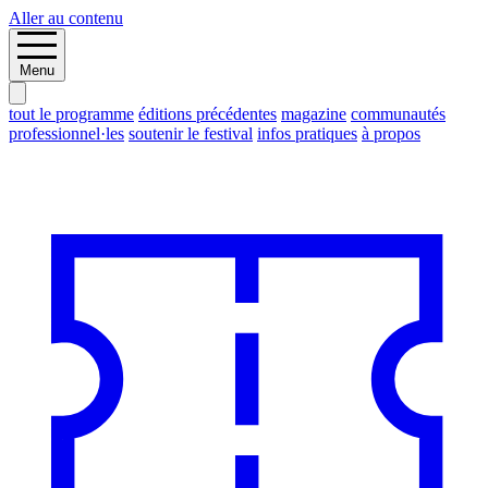
Aller au contenu
Menu
tout le programme
éditions précédentes
magazine
communautés
professionnel·les
soutenir le festival
infos pratiques
à propos