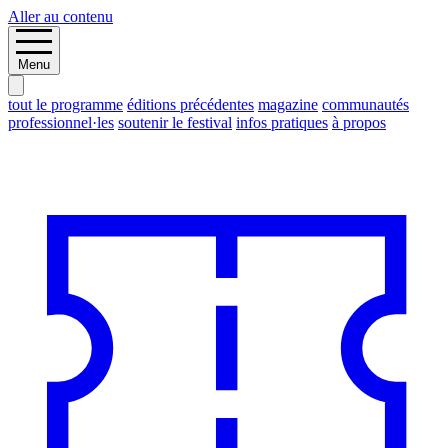
Aller au contenu
Menu
tout le programme
éditions précédentes
magazine
communautés
professionnel·les
soutenir le festival
infos pratiques
à propos