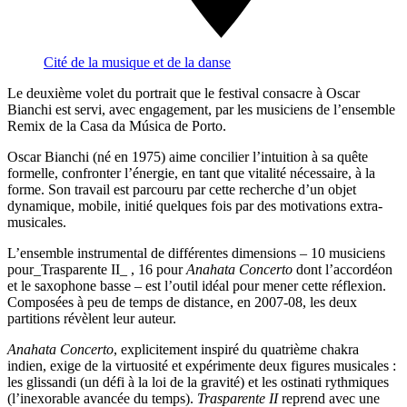
Cité de la musique et de la danse
Le deuxième volet du portrait que le festival consacre à Oscar
Bianchi est servi, avec engagement, par les musiciens de l’ensemble
Remix de la Casa da Música de Porto.
Oscar Bianchi (né en 1975) aime concilier l’intuition à sa quête
formelle, confronter l’énergie, en tant que vitalité nécessaire, à la
forme. Son travail est parcouru par cette recherche d’un objet
dynamique, mobile, initié quelques fois par des motivations extra-
musicales.
L’ensemble instrumental de différentes dimensions – 10 musiciens
pour_Trasparente II_ , 16 pour
Anahata Concerto
dont l’accordéon
et le saxophone basse – est l’outil idéal pour mener cette réflexion.
Composées à peu de temps de distance, en 2007-08, les deux
partitions révèlent leur auteur.
Anahata Concerto
, explicitement inspiré du quatrième chakra
indien, exige de la virtuosité et expérimente deux figures musicales :
les glissandi (un défi à la loi de la gravité) et les ostinati rythmiques
(l’inexorable avancée du temps).
Trasparente II
reprend avec une