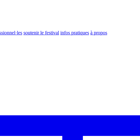
ssionnel·les
soutenir le festival
infos pratiques
à propos