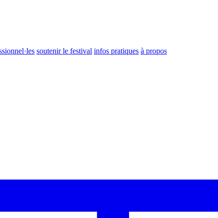
ssionnel·les
soutenir le festival
infos pratiques
à propos