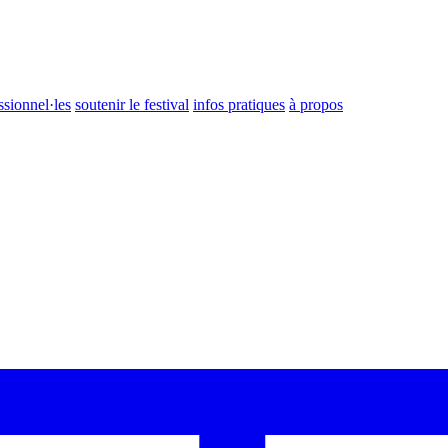
ssionnel·les
soutenir le festival
infos pratiques
à propos